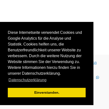
Diese Internetseite verwendet Cookies und
Google Analytics für die Analyse und
Statistik. Cookies helfen uns, die
Benutzerfreundlichkeit unserer Website zu
verbessern. Durch die weitere Nutzung der
Website stimmen Sie der Verwendung zu.
Kontakt
Impressum
Newsletter
Karriere
AGB
Weitere Informationen hierzu finden Sie in
Datenschutz
Nutzungsbedingungen
unserer Datenschutzerklärung.
LinkedIn
Facebook
YouTube
Instagram
Datenschutzerklärung
WhatsApp
2025 Copyright © YOUTH GLOBE Europa GmbH
Einverstanden.
YOUTH GLOBE Europa GmbH