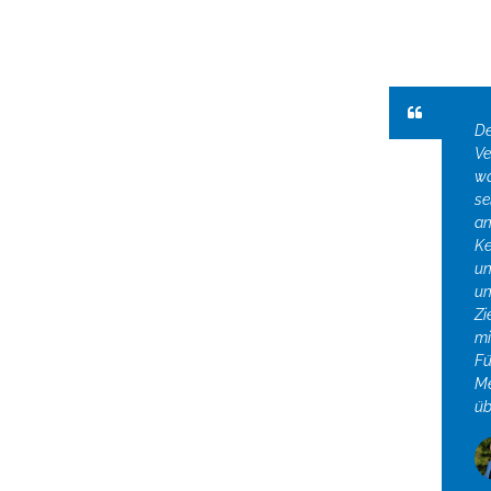
De
Ve
wa
se
an
Ke
un
un
Zi
mi
Fü
Me
üb