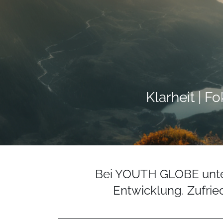
Klarheit | F
Bei YOUTH GLOBE unters
Entwicklung. Zufrie