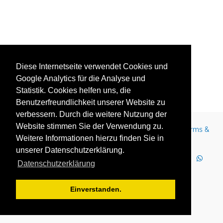
Diese Internetseite verwendet Cookies und
Google Analytics für die Analyse und
Statistik. Cookies helfen uns, die
Benutzerfreundlichkeit unserer Website zu
verbessern. Durch die weitere Nutzung der
Website stimmen Sie der Verwendung zu.
Contact
Legal Notice
Newsletter
Careers
Terms &
Weitere Informationen hierzu finden Sie in
Conditions
Privacy Policy
Terms of Use
unserer Datenschutzerklärung.
LinkedIn
Facebook
YouTube
Instagram
Datenschutzerklärung
WhatsApp
2025 Copyright © YOUTH GLOBE Europa GmbH
Einverstanden.
YOUTH GLOBE Europa GmbH