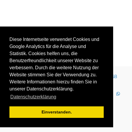
Diese Internetseite verwendet Cookies und
Google Analytics für die Analyse und
Statistik. Cookies helfen uns, die
Benutzerfreundlichkeit unserer Website zu
verbessern. Durch die weitere Nutzung der
Website stimmen Sie der Verwendung zu.
Kontakt
Impressum
Newsletter
Karriere
AGB
Weitere Informationen hierzu finden Sie in
Datenschutz
Nutzungsbedingungen
unserer Datenschutzerklärung.
LinkedIn
Facebook
YouTube
Instagram
Datenschutzerklärung
WhatsApp
2025 Copyright © YOUTH GLOBE Europa GmbH
Einverstanden.
YOUTH GLOBE Europa GmbH