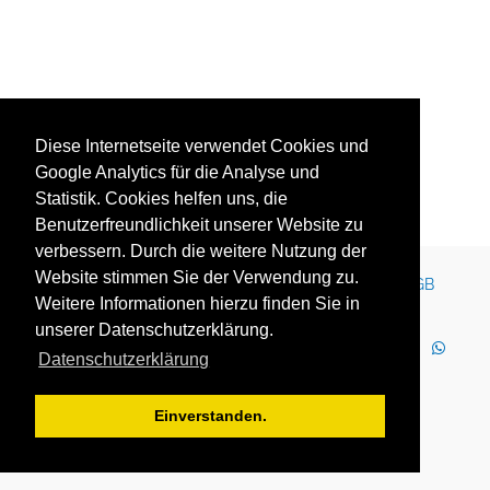
Diese Internetseite verwendet Cookies und
Google Analytics für die Analyse und
Statistik. Cookies helfen uns, die
Benutzerfreundlichkeit unserer Website zu
verbessern. Durch die weitere Nutzung der
Website stimmen Sie der Verwendung zu.
Kontakt
Impressum
Newsletter
Karriere
AGB
Weitere Informationen hierzu finden Sie in
Datenschutz
Nutzungsbedingungen
unserer Datenschutzerklärung.
LinkedIn
Facebook
YouTube
Instagram
Datenschutzerklärung
WhatsApp
2025 Copyright © YOUTH GLOBE Europa GmbH
Einverstanden.
YOUTH GLOBE Europa GmbH