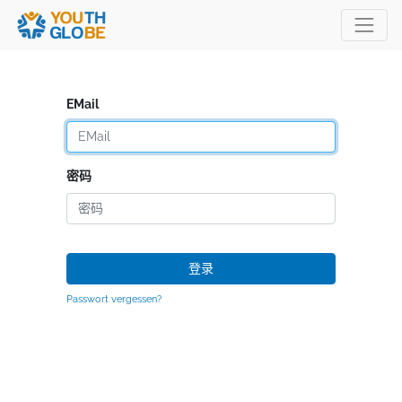
EMail
密码
登录
Passwort vergessen?