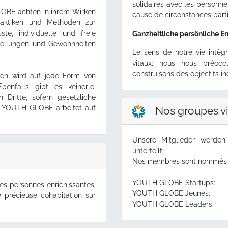
solidaires avec les personne
LOBE achten in ihrem Wirken
cause de circonstances parti
raktiken und Methoden zur
e, individuelle und freie
Ganzheitliche persönliche E
tellungen und Gewohnheiten
Le sens de notre vie intè
vitaux; nous nous préocc
construisons des objectifs in
len wird auf jede Form von
benfalls gibt es keinerlei
Dritte, sofern gesetzliche
. YOUTH GLOBE arbeitet auf
Nos groupes vi
Unsere Mitglieder werden
unterteilt:
Nos membres sont nommés Glo
YOUTH GLOBE Startups
es personnes enrichissantes.
YOUTH GLOBE Jeunes:
 précieuse cohabitation sur
YOUTH GLOBE Leaders: