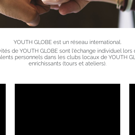
YOUTH GLOBE est un réseau international.
ivités de YOUTH GLOBE sont l'échange individuel lors
lents personnels dans les clubs locaux de YOUTH GL
enrichissants (tours et ateliers).