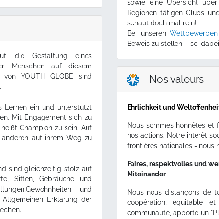
sowie eine Übersicht über
Regionen tätigen Clubs und
schaut doch mal rein!
Bei unseren
Wettbewerbe
Beweis zu stellen – sei dabei
 die Gestaltung eines
 der Menschen auf diesem
rte von YOUTH GLOBE sind
Nos valeurs
.
 Lernen ein und unterstützt
Ehrlichkeit und Weltoffenhei
ten. Mit Engagement sich zu
Nous sommes honnêtes et fi
 heißt Champion zu sein. Auf
nos actions. Notre intérêt so
 anderen auf ihrem Weg zu
frontières nationales - nou
.
Faires, respektvolles und w
d sind gleichzeitig stolz auf
Miteinander
erte, Sitten, Gebräuche und
llungen,Gewohnheiten und
Nous nous distançons de to
er Allgemeinen Erklärung der
coopération, équitable 
rechen.
communauté, apporte un "Plu