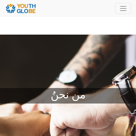
من نحنُ