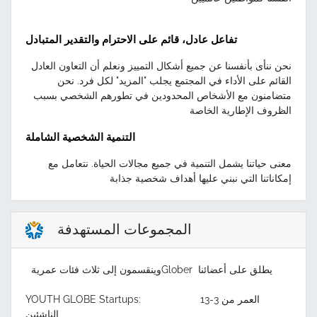
تفاعل عادل، قائم على الاحترام والتقدير المتبادل
نحن ننأى بأنفسنا عن جميع أشكال التمييز ونعلم أن التعاون العادل
القائم على الأداء في المجتمع يجلب "المزيد" لكل فرد. نحن
متضامنون مع الأشخاص المحدودين في تطورهم الشخصي بسبب
الظروف الإطارية الخاصة
التنمية الشخصية الشاملة
معنى حياتنا يشمل التنمية في جميع مجالات الحياة. نتعامل مع
إمكاناتنا التي نبني عليها أهداف شخصية جذابة
المجموعات المستهدفة
وينقسمون إلى ثلاث فئات عمريةGlober يطلق على أعضائنا
YOUTH GLOBE Startups: العمر من 3-13
الناشئين