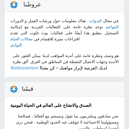
عروضُنا
في مجال
الندوات
هناك معلومات حول ورشات العمل و الدورات
المواعيد
توجد نظرة عامة على الفعاليات الفردية مع إمكانية
التسجيل. ينطبق هذا أيضًا على فعاليات يوث غلوب التي تقدم
اقتراحات مثيرة للاهتمام في
مجالات الحياة
النوادي
هو وصف ونظرة عامة على أندية المواهب لدينا. يمكن العثور على
الأندية وجهات الاتصال النشطة في المناطق في الفرق ألق نظرة
لديك الفرصة لإبراز مواهبك – كن معنا
!
Wettbewerben
قيمُنا
الصدق والانفتاح على العالم في الحياة اليومية
نحن صادقون وملتزمون بما نقول وننسجم مع أفعالنا ، فصالحنا
ومسؤوليتنا الاجتماعية لا تتوقف عند الحدود الوطنية ، فنحن نرى
أنفسنا كمواطنين عالميين