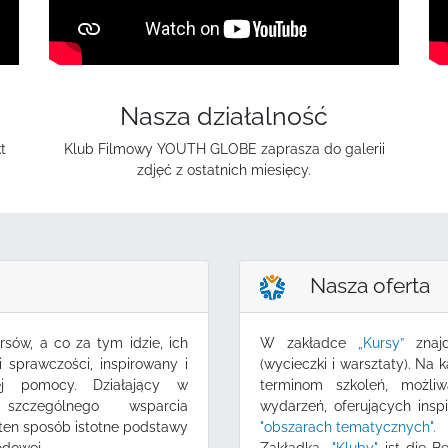
Nasza działalność
t
Klub Filmowy YOUTH GLOBE zaprasza do galerii
zdjęć z ostatnich miesięcy.
Nasza oferta
sów, a co za tym idzie, ich
W zakładce
„Kursy”
znajd
 sprawczości, inspirowany i
(wycieczki i warsztaty). Na 
j pomocy. Działający w
terminom szkoleń, możliw
 szczególnego wsparcia
wydarzeń, oferujących ins
ten sposób istotne podstawy
"obszarach tematycznych".