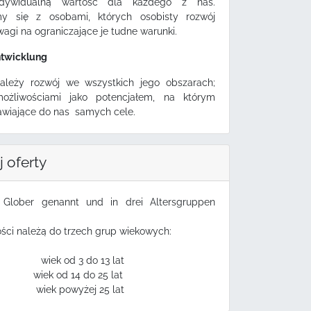
dywidualną wartość dla każdego z nas.
emy się z osobami, których osobisty rozwój
agi na ograniczające je tudne warunki.
ntwicklung
ależy rozwój we wszystkich jego obszarach;
ożliwościami jako potencjałem, na którym
awiające do nas samych cele.
 oferty
 Glober genannt und in drei Altersgruppen
ści należą do trzech grup wiekowych:
 wiek od 3 do 13 lat
: wiek od 14 do 25 lat
 wiek powyżej 25 lat