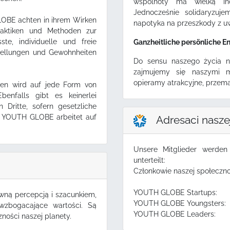
wspólnoty ma wielką in
Jednocześnie solidaryzuj
LOBE achten in ihrem Wirken
napotyka na przeszkody z uw
raktiken und Methoden zur
e, individuelle und freie
Ganzheitliche persönliche E
tellungen und Gewohnheiten
Do sensu naszego życia n
zajmujemy się naszymi m
opieramy atrakcyjne, przem
len wird auf jede Form von
benfalls gibt es keinerlei
Dritte, sofern gesetzliche
. YOUTH GLOBE arbeitet auf
Adresaci naszej
Unsere Mitglieder werden
unterteilt:
Członkowie naszej społeczno
YOUTH GLOBE Startups:
ywną percepcją i szacunkiem,
YOUTH GLOBE Youngsters
wzbogacające wartości. Są
YOUTH GLOBE Leaders:
ności naszej planety.