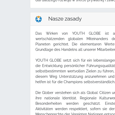
dla dalszego rozwoju w sferze prywatnej i zaw
Nasze zasady
Das Wirken von YOUTH GLOBE ist auf
wertschätzenden globalen Miteinanders
Planeten gerichtet. Die elementaren We
Grundlage des Handelns all unserer Mitarbeiter
YOUTH GLOBE setzt sich für ein lebenslanges
die Entwicklung persönlicher Führungsqualitä
selbstbestimmten wertvollen Zielen zu führen,
diesem Weg Unterstützung anzunehmen und
helfen ist für die Champions selbstverständlich
Die Glober verstehen sich als Global Citizen un
ihre nationale Identität. Regionale Kulturw
Besonderheiten werden geschätzt. Einste
Aktivitäten werden respektiert, sofern sie d
Menschenrechte der Vereinten Nationen entsp