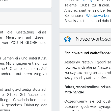
odowej.
Zakładka
"Kluby"
ist die B
Talente Clubs zu finden
Ansprechpartner sind bei Te
Bei unseren
Wettbewerbe
Beweis zu stellen – sei dabei
 die Gestaltung eines
 der Menschen auf diesem
Nasze wartośc
rte von YOUTH GLOBE sind
.
Ehrlichkeit und Weltoffenhei
 Lernen ein und unterstützt
Jesteśmy rzetelni i godni z
ten. Mit Engagement sich zu
również w działaniu. Nasze 
 heißt Champion zu sein. Auf
kończy się na granicach w
 anderen auf ihrem Weg zu
wszyscy obywatelami świata
.
Faires, respektvolles und w
d sind gleichzeitig stolz auf
Miteinander
erte, Sitten, Gebräuche und
llungen,Gewohnheiten und
Odżegnujemy się od dyskr
er Allgemeinen Erklärung der
uczciwe, godziwie wynag
rechen.