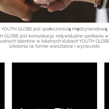
YOUTH GLOBE jest społecznością międzynarodową.
 GLOBE jest komunikacja: indywidualne spotkania 
ualnych talentów w lokalnych klubach YOUTH GLOBE
szkolenia (w formie warsztatów i wycieczek).