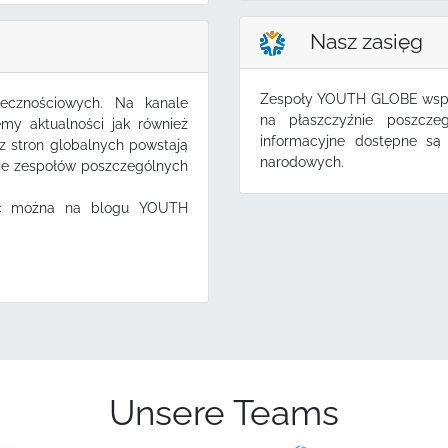
Nasz zasięg
Zespoły YOUTH GLOBE współ
łecznościowych. Na kanale
na płaszczyźnie poszcze
emy aktualności jak również
informacyjne dostępne są
 stron globalnych powstają
narodowych.
cje zespołów poszczególnych
eźć można na blogu YOUTH
Unsere Teams