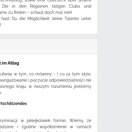
eschreibung, sowie eine Übersicht über unsere
. Die in den Regionen tätigen Clubs und
ams zu finden – schaut doch mal rein!
n
hast Du die Möglichkeit deine Talente unter
!
i
t im Alltag
aufania w tym, co mówimy - i co za tym idzie,
zaangażowanie i poczucie odpowiedzialności nie
łasnego kraju; w naszym rozumieniu jesteśmy
.
ertschätzendes
yminacji w jakiejkolwiek formie. Wiemy, że
radzane i zgodne współistnienie w ramach