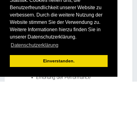
Statistik. Cookies helfen uns, die
Benutzerfreundlichkeit unserer Website zu
verbessern. Durch die weitere Nutzung der
Website stimmen Sie der Verwendung zu.
Weitere Informationen hierzu finden Sie in
unserer Datenschutzerklärung.
Datenschutzerklärung
Vorteile und Nutzen
Einverstanden.
Für Ihr Unternehmen:
Erhöhung der Performance
Steigerung der
Umsetzungskompetenz
Aktivierung der Leistungsbereitschaft
mit nachhaltiger Leistungssteigerung
Erkennen von Aufgaben
Zielorientiertes Bewältigen von
Herausforderungen
Wertebesinnung beschert
Vorbildwirkung im kollegialen Umfeld