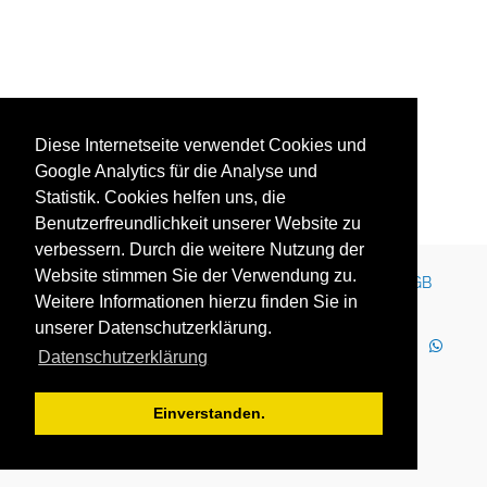
Diese Internetseite verwendet Cookies und
Google Analytics für die Analyse und
Statistik. Cookies helfen uns, die
Benutzerfreundlichkeit unserer Website zu
verbessern. Durch die weitere Nutzung der
Website stimmen Sie der Verwendung zu.
Kontakt
Impressum
Newsletter
Karriere
AGB
Weitere Informationen hierzu finden Sie in
Datenschutz
Nutzungsbedingungen
unserer Datenschutzerklärung.
LinkedIn
Facebook
YouTube
Instagram
Datenschutzerklärung
WhatsApp
2025 Copyright © YOUTH GLOBE Europa GmbH
Einverstanden.
YOUTH GLOBE Europa GmbH