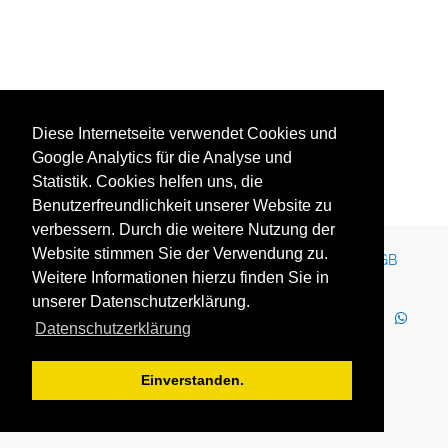
Diese Internetseite verwendet Cookies und
Google Analytics für die Analyse und
Statistik. Cookies helfen uns, die
Benutzerfreundlichkeit unserer Website zu
verbessern. Durch die weitere Nutzung der
Website stimmen Sie der Verwendung zu.
Kontakt
Impressum
Newsletter
Karriere
AGB
Weitere Informationen hierzu finden Sie in
Datenschutz
Nutzungsbedingungen
unserer Datenschutzerklärung.
LinkedIn
Facebook
YouTube
Instagram
Datenschutzerklärung
WhatsApp
2025 Copyright © YOUTH GLOBE Europa GmbH
Einverstanden.
YOUTH GLOBE Europa GmbH