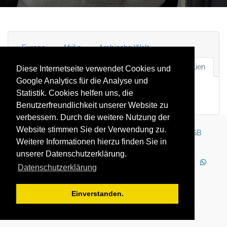
Europa
Afrika
Arabische Welt
Lateinamerika
Nordamerika
Asien & Australien
Diese Internetseite verwendet Cookies und
Google Analytics für die Analyse und
Statistik. Cookies helfen uns, die
Benutzerfreundlichkeit unserer Website zu
verbessern. Durch die weitere Nutzung der
Website stimmen Sie der Verwendung zu.
Kontakt
Impressum
Newsletter
Karriere
AGB
Weitere Informationen hierzu finden Sie in
Datenschutz
Nutzungsbedingungen
unserer Datenschutzerklärung.
LinkedIn
Facebook
YouTube
Instagram
Datenschutzerklärung
WhatsApp
2025 Copyright © YOUTH GLOBE Europa GmbH
Einverstanden.
YOUTH GLOBE Europa GmbH