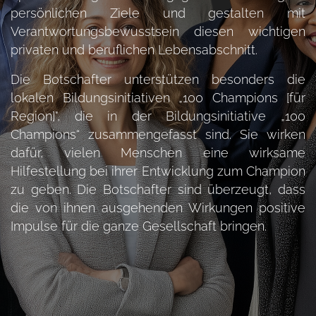
persönlichen Ziele und gestalten mit
Verantwortungsbewusstsein diesen wichtigen
privaten und beruflichen Lebensabschnitt.
Die Botschafter unterstützen besonders die
lokalen Bildungsinitiativen „100 Champions [für
Region]", die in der Bildungsinitiative „100
Champions“ zusammengefasst sind. Sie wirken
dafür, vielen Menschen eine wirksame
Hilfestellung bei ihrer Entwicklung zum Champion
zu geben. Die Botschafter sind überzeugt, dass
die von ihnen ausgehenden Wirkungen positive
Impulse für die ganze Gesellschaft bringen.