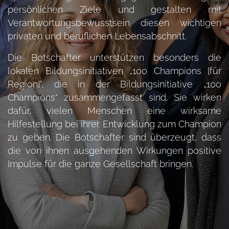
persönlichen Ziele und gestalten mit
Verantwortungsbewusstsein diesen wichtigen
privaten und beruflichen Lebensabschnitt.
Die Botschafter unterstützen besonders die
lokalen Bildungsinitiativen „100 Champions [für
Region]", die in der Bildungsinitiative „100
Champions“ zusammengefasst sind. Sie wirken
dafür, vielen Menschen eine wirksame
Hilfestellung bei ihrer Entwicklung zum Champion
zu geben. Die Botschafter sind überzeugt, dass
die von ihnen ausgehenden Wirkungen positive
Impulse für die ganze Gesellschaft bringen.