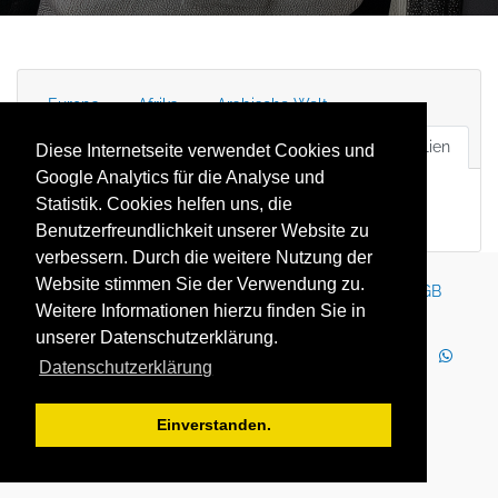
Europa
Afrika
Arabische Welt
Lateinamerika
Nordamerika
Asien & Australien
Diese Internetseite verwendet Cookies und
Google Analytics für die Analyse und
Statistik. Cookies helfen uns, die
Benutzerfreundlichkeit unserer Website zu
verbessern. Durch die weitere Nutzung der
Website stimmen Sie der Verwendung zu.
Kontakt
Impressum
Newsletter
Karriere
AGB
Weitere Informationen hierzu finden Sie in
Datenschutz
Nutzungsbedingungen
unserer Datenschutzerklärung.
LinkedIn
Facebook
YouTube
Instagram
Datenschutzerklärung
WhatsApp
2025 Copyright © YOUTH GLOBE Europa GmbH
Einverstanden.
YOUTH GLOBE Europa GmbH