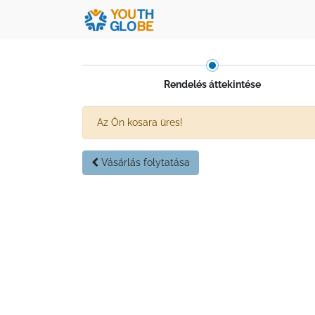
Rendelés áttekintése
Az Ön kosara üres!
Vásárlás folytatása