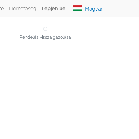
re
Elérhetőség
Lépjen be
Magyar
Rendelés visszaigazolása