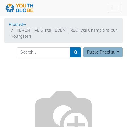
Produkte
[[EVENT_REG_132]] [EVENT_REG_132] ChampionsTour
Youngsters
Public Pricelist