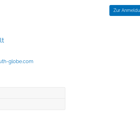
Zur Anmeld
lt
outh-globe.com