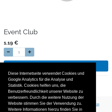
Event Club
1.19
€
In den Warenkorb hinzufügen
Diese Internetseite verwendet Cookies und
Google Analytics für die Analyse und
14 Tage Geld zurück Garantie
Statistik. Cookies helfen uns, die
kostenloser Versand in Deutschland
Benutzerfreundlichkeit unserer Website zu
verbessern. Durch die weitere Nutzung der
Website stimmen Sie der Verwendung zu.
Kontakt
Impressum
Newsletter
Karriere
AGB
Weitere Informationen hierzu finden Sie in
Datenschutz
Nutzungsbedingungen