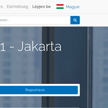
re
Elérhetőség
Lépjen be
Magyar
 - Jakarta
Regisztráció