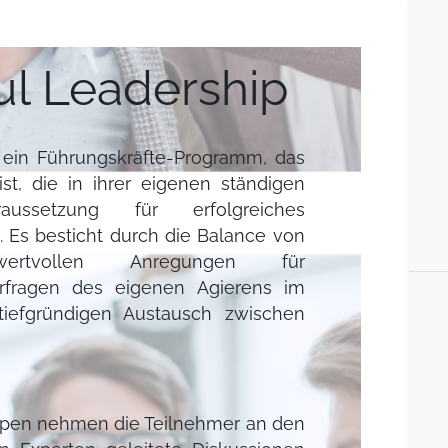
ul Leadership
t ein Führungskräfte-Programm, das
st, die in ihrer eigenen ständigen
ussetzung für erfolgreiches
 Es besticht durch die Balance von
 wertvollen Anregungen für
erfragen des eigenen Agierens im
 tiefgründigen Austausch zwischen
ppen nehmen die Teilnehmer an den