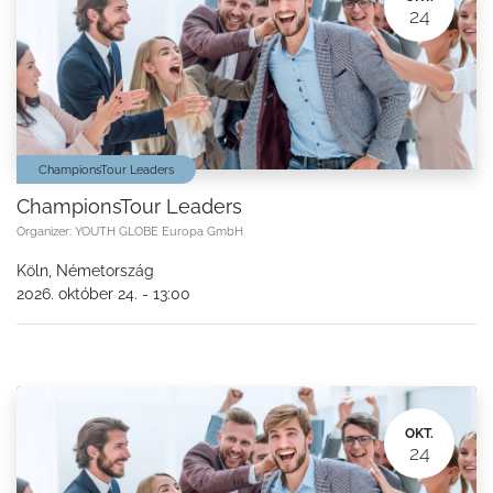
24
ChampionsTour Leaders
ChampionsTour Leaders
Organizer:
YOUTH GLOBE Europa GmbH
Köln
,
Németország
2026. október 24.
-
13:00
OKT.
24