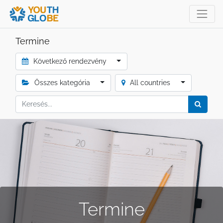
Termine
Következő rendezvény
Összes kategória
All countries
Termine