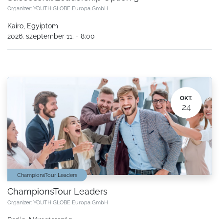
Organizer:
YOUTH GLOBE Europa GmbH
Kairo
,
Egyiptom
2026. szeptember 11.
-
8:00
OKT.
24
ChampionsTour Leaders
ChampionsTour Leaders
Organizer:
YOUTH GLOBE Europa GmbH