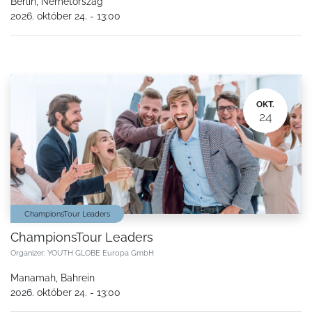
Berlin
,
Németország
2026. október 24.
-
13:00
OKT.
24
ChampionsTour Leaders
ChampionsTour Leaders
Organizer:
YOUTH GLOBE Europa GmbH
Manamah
,
Bahrein
2026. október 24.
-
13:00