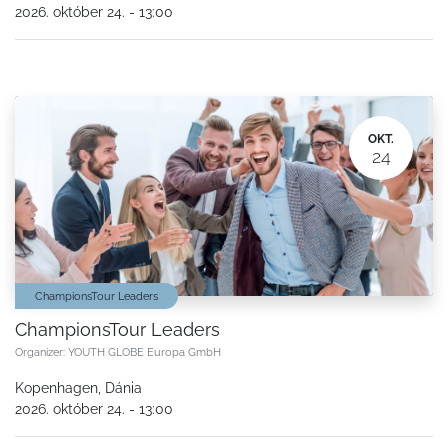
2026. október 24.
-
13:00
OKT.
24
ChampionsTour Leaders
ChampionsTour Leaders
Organizer:
YOUTH GLOBE Europa GmbH
Kopenhagen
,
Dánia
2026. október 24.
-
13:00