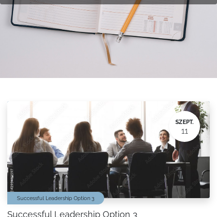
SZEPT.
11
Successful Leadership Option 3
Successful Leadership Option 3