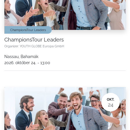
ChampionsTour Leaders
ChampionsTour Leaders
Organizer:
YOUTH GLOBE Europa GmbH
Nassau
,
Bahamák
2026. október 24.
-
13:00
OKT.
24