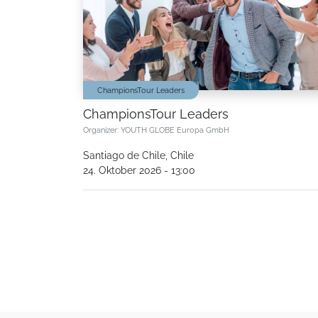
ChampionsTour Leaders
ChampionsTour Leaders
Organizer:
YOUTH GLOBE Europa GmbH
Santiago de Chile
,
Chile
24. Oktober 2026
-
13:00