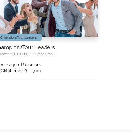
ChampionsTour Leaders
hampionsTour Leaders
anizer:
YOUTH GLOBE Europa GmbH
penhagen
,
Dänemark
. Oktober 2026
-
13:00