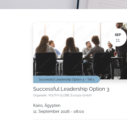
SEP
11
Successful Leadership Option 3 - Teil 1
Successful Leadership Option 3
Organizer:
YOUTH GLOBE Europa GmbH
Kairo
,
Ägypten
11. September 2026
-
08:00