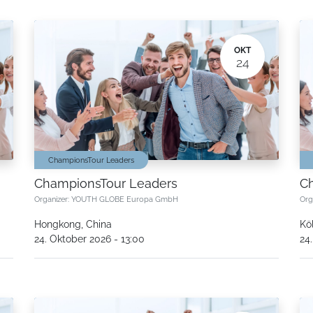
OKT
24
ChampionsTour Leaders
ChampionsTour Leaders
C
Organizer:
YOUTH GLOBE Europa GmbH
Org
Hongkong
,
China
Kö
24. Oktober 2026
-
13:00
24