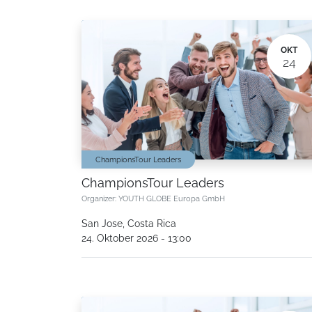
OKT
24
ChampionsTour Leaders
ChampionsTour Leaders
Organizer:
YOUTH GLOBE Europa GmbH
San Jose
,
Costa Rica
24. Oktober 2026
-
13:00