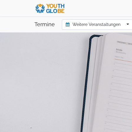
Termine
Weitere Veranstaltungen