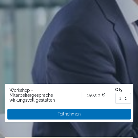
Qty
Workshop -
150,00
€
Mitarbeitergespräche
wirkungsvoll gestalten
Teilnehmen