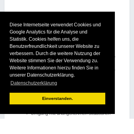
Diese Internetseite verwendet Cookies und
Google Analytics für die Analyse und
Inhalte
Statistik. Cookies helfen uns, die
Benutzerfreundlichkeit unserer Website zu
Ziele von Mitarbeitergesprächen
verbessern. Durch die weitere Nutzung der
Zielvereinbarung vs. Zielvorgabe: Vorteile
Website stimmen Sie der Verwendung zu.
und Risiken
Weitere Informationen hierzu finden Sie in
Gesprächsstrukturen als Hilfestellung, den
unserer Datenschutzerklärung.
„roten Faden“ beizubehalten
Feedbackgespräche zur Unterstützung
Datenschutzerklärung
der Zielerreichung
Gestaltung von konstruktivem,
Einverstanden.
wertschätzendem und dennoch klarem
Feedback – auch bei kritischen Themen
Umgang mit unangenehmen Situationen