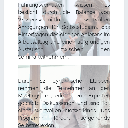
Führungsverhalten wissen. Es
besticht durch die Balance von
Wissensvermittlung, wertvollen
Anregungen für Selbststudium, das
Hinterfragen des eigenen Agierens im
Arbeitsalltag und einen tiefgründigen
Austausch zwischen den
Seminarteilnehmern.
Durch 12 dynamische Etappen
nehmen die Teilnehmer an den
Meetings teil, erleben von Experten
geleitete Diskussionen und sind Teil
eines wertvollen Networkings. Das
Programm fördert tiefgehende
Selbstreflexion,