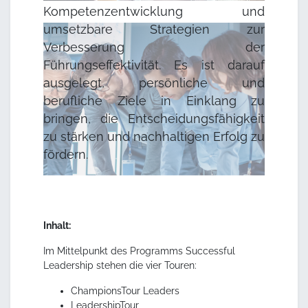
Kompetenzentwicklung und
umsetzbare Strategien zur
Verbesserung der
Führungseffektivität. Es ist darauf
ausgelegt, persönliche und
berufliche Ziele in Einklang zu
bringen, die Entscheidungsfähigkeit
zu stärken und nachhaltigen Erfolg zu
fördern.
Inhalt:
Im Mittelpunkt des Programms Successful
Leadership stehen die vier Touren:
ChampionsTour Leaders
LeadershipTour