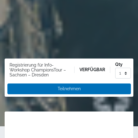
Qty
Registrierung für Info-
VERFÜGBAR
Workshop ChampionsTour –
Sachsen – Dresden
Teilnehmen