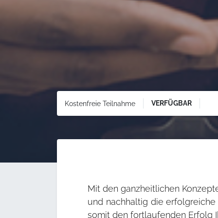
VERFÜGBAR
Kostenfreie Teilnahme
Mit den ganzheitlichen Konzept
und nachhaltig die erfolgreiche
somit den fortlaufenden Erfolg