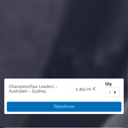
Qty
ChampionsTour Leaders –
5.355,00
€
Australien – Sydney
Teilnehmen