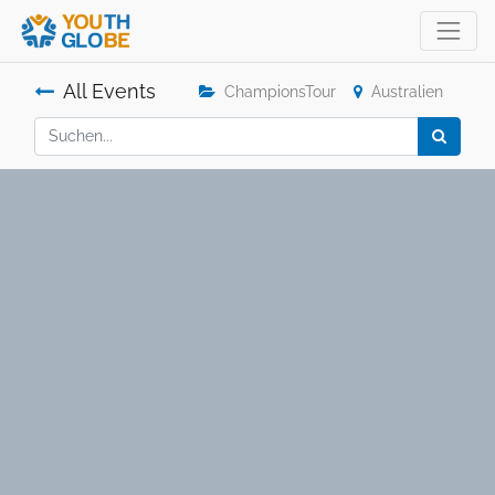
All Events
ChampionsTour
Australien