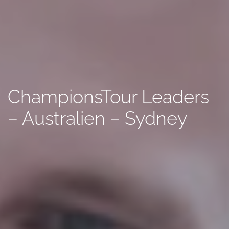
ChampionsTour Leaders
– Australien – Sydney