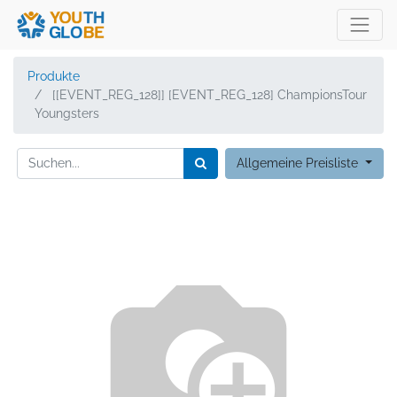
Produkte
[[EVENT_REG_128]] [EVENT_REG_128] ChampionsTour
Youngsters
Allgemeine Preisliste