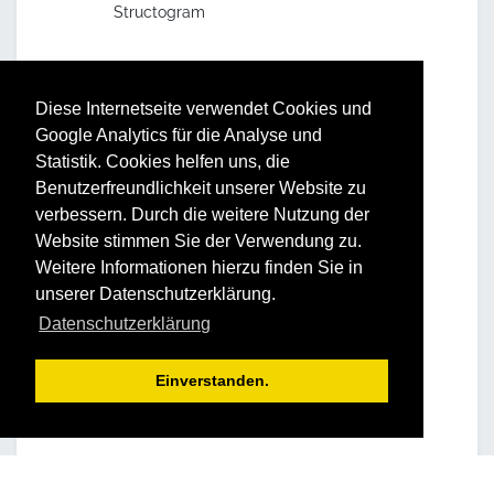
Structogram
Vorteile und Nutzen
Diese Internetseite verwendet Cookies und
Google Analytics für die Analyse und
Statistik. Cookies helfen uns, die
STRUCTOGRAM® - Teil 1
Benutzerfreundlichkeit unserer Website zu
Gibt dem Teilnehmer die genaue Kenntnis
verbessern. Durch die weitere Nutzung der
über die Grundstruktur einer Persönlichkeit
Website stimmen Sie der Verwendung zu.
(Biostruktur) und damit auch über die
Weitere Informationen hierzu finden Sie in
Stärken, Schwächen und Begrenzungen,
unserer Datenschutzerklärung.
einer der wirkungsvollsten
Ausdrucksformen und individuellen
Datenschutzerklärung
Stilmittel.
Einverstanden.
Terminübersicht STRUCTOGRAM® - Teil 1
STRUCTOGRAM® - Teil 2