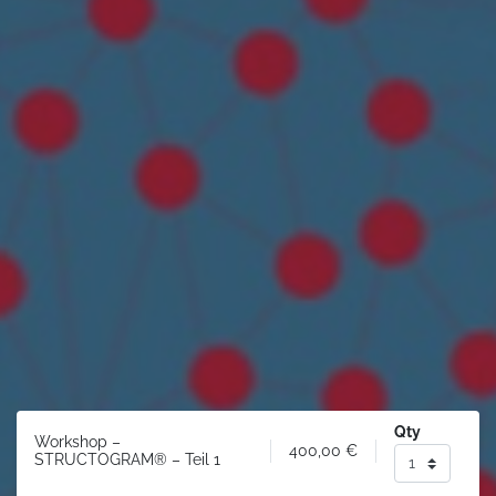
Qty
Workshop –
400,00
€
STRUCTOGRAM® – Teil 1