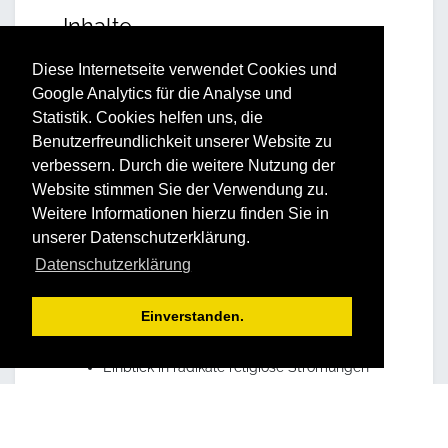
Inhalte
Diese Internetseite verwendet Cookies und
Naturvölker und ihre Götter
Google Analytics für die Analyse und
Kurzportrait Judentum, Christentum und
Statistik. Cookies helfen uns, die
Islam
Benutzerfreundlichkeit unserer Website zu
Besonderheit Buddhismus
verbessern. Durch die weitere Nutzung der
Die Rollen der Religionen heute
Website stimmen Sie der Verwendung zu.
Weitere Informationen hierzu finden Sie in
Vorteile und Nutzen
unserer Datenschutzerklärung.
Datenschutzerklärung
Besseres Verständnis der Religionen
Einverstanden.
Sicherer Umgang mit den Religionen im
persönlichen Alltag
Einblick in radikale religiöse Strömungen
Ablauf