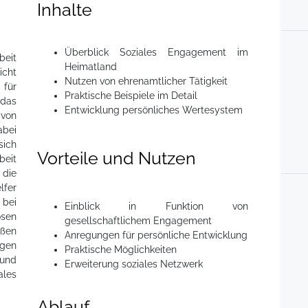
Inhalte
Überblick Soziales Engagement im
beit
Heimatland
icht
Nutzen von ehrenamtlicher Tätigkeit
 für
Praktische Beispiele im Detail
 das
Entwicklung persönliches Wertesystem
 von
abei
sich
Vorteile und Nutzen
beit
die
lfer
bei
Einblick in Funktion von
osen
gesellschaftlichem Engagement
ßen
Anregungen für persönliche Entwicklung
gen
Praktische Möglichkeiten
 und
Erweiterung soziales Netzwerk
les
Ablauf