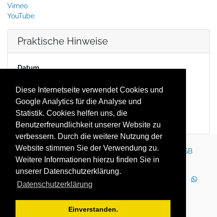
Vimeo
YouTube
Praktische Hinweise
Datum
10.08.2020 17:00
(
Europe/Berlin
)
Duration
Diese Internetseite verwendet Cookies und
2 Stunden 30 Minuten
Google Analytics für die Analyse und
Location
Statistik. Cookies helfen uns, die
Dresden
Benutzerfreundlichkeit unserer Website zu
verbessern. Durch die weitere Nutzung der
Website stimmen Sie der Verwendung zu.
Kontakt
Impressum
Newsletter
Karriere
AGB
Weitere Informationen hierzu finden Sie in
Datenschutz
Nutzungsbedingungen
unserer Datenschutzerklärung.
LinkedIn
Facebook
YouTube
Instagram
Datenschutzerklärung
WhatsApp
2025 Copyright © YOUTH GLOBE Europa GmbH
Einverstanden.