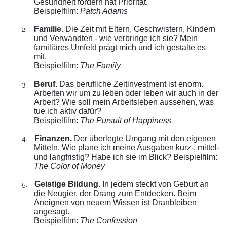
Gesundheit fördern hat Priorität.
Beispielfilm:
Patch Adams
Familie.
Die Zeit mit Eltern, Geschwistern, Kindern
2.
und Verwandten - wie verbringe ich sie? Mein
familiäres Umfeld prägt mich und ich gestalte es
mit.
Beispielfilm:
The Family
Beruf.
Das berufliche Zeitinvestment ist enorm.
3.
Arbeiten wir um zu leben oder leben wir auch in der
Arbeit? Wie soll mein Arbeitsleben aussehen, was
tue ich aktiv dafür?
Beispielfilm:
The Pursuit of Happiness
Finanzen.
Der überlegte Umgang mit den eigenen
4.
Mitteln. Wie plane ich meine Ausgaben kurz-, mittel-
und langfristig? Habe ich sie im Blick? Beispielfilm:
The Color of Money
Geistige Bildung.
In jedem steckt von Geburt an
5.
die Neugier, der Drang zum Entdecken. Beim
Aneignen von neuem Wissen ist Dranbleiben
angesagt.
Beispielfilm:
The Confession