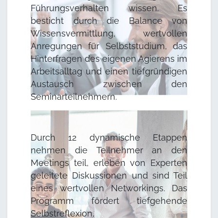
Führungsverhalten wissen. Es
besticht durch die Balance von
Wissensvermittlung, wertvollen
Anregungen für Selbststudium, das
Hinterfragen des eigenen Agierens im
Arbeitsalltag und einen tiefgründigen
Austausch zwischen den
Seminarteilnehmern.
Durch 12 dynamische Etappen
nehmen die Teilnehmer an den
Meetings teil, erleben von Experten
geleitete Diskussionen und sind Teil
eines wertvollen Networkings. Das
Programm fördert tiefgehende
Selbstreflexion,