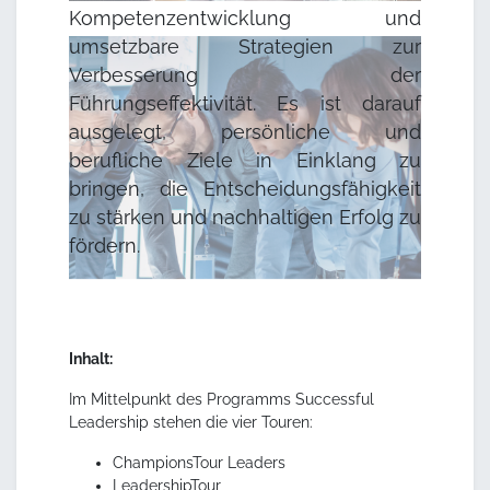
Kompetenzentwicklung und
umsetzbare Strategien zur
Verbesserung der
Führungseffektivität. Es ist darauf
ausgelegt, persönliche und
berufliche Ziele in Einklang zu
bringen, die Entscheidungsfähigkeit
zu stärken und nachhaltigen Erfolg zu
fördern.
Inhalt:
Im Mittelpunkt des Programms Successful
Leadership stehen die vier Touren:
ChampionsTour Leaders
LeadershipTour