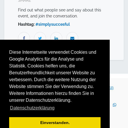
SHARE
Find out what people see and say about this
event, and join the conversation.
Hashtag:
#
simplysuccesful
Diese Internetseite verwendet Cookies und
Google Analytics für die Analyse und
Statistik. Cookies helfen uns, die
Benutzerfreundlichkeit unserer Website zu
verbessern. Durch die weitere Nutzung der
Website stimmen Sie der Verwendung zu.
Kontakt
Impressum
Newsletter
Karriere
AGB
Weitere Informationen hierzu finden Sie in
Datenschutz
Nutzungsbedingungen
unserer Datenschutzerklärung.
LinkedIn
Facebook
YouTube
Instagram
Datenschutzerklärung
WhatsApp
2025 Copyright © YOUTH GLOBE Europa GmbH
Einverstanden.