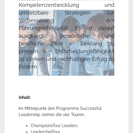
Kompetenzentwicklung und
umsetzbare Strategien zur
Verbesserung der
Führungseffektivität. Es ist darauf
ausgelegt, persönliche und
berufliche Ziele in Einklang zu
bringen, die Entscheidungsfähigkeit
zu stärken und nachhaltigen Erfolg zu
fördern.
Inhalt:
Im Mittelpunkt des Programms Successful
Leadership stehen die vier Touren:
ChampionsTour Leaders
LeadershipTour