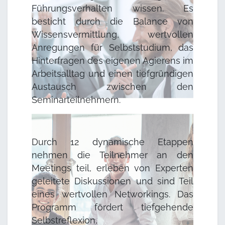
Führungsverhalten wissen. Es
besticht durch die Balance von
Wissensvermittlung, wertvollen
Anregungen für Selbststudium, das
Hinterfragen des eigenen Agierens im
Arbeitsalltag und einen tiefgründigen
Austausch zwischen den
Seminarteilnehmern.
Durch 12 dynamische Etappen
nehmen die Teilnehmer an den
Meetings teil, erleben von Experten
geleitete Diskussionen und sind Teil
eines wertvollen Networkings. Das
Programm fördert tiefgehende
Selbstreflexion,