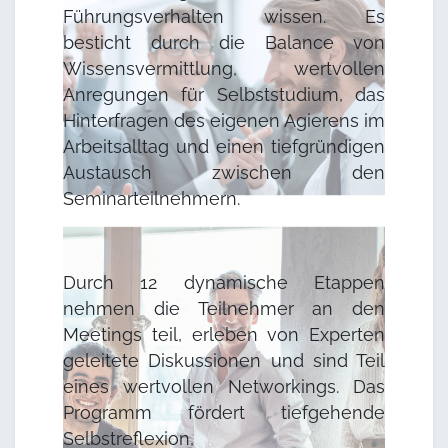
Führungsverhalten wissen. Es
besticht durch die Balance von
Wissensvermittlung, wertvollen
Anregungen für Selbststudium, das
Hinterfragen des eigenen Agierens im
Arbeitsalltag und einen tiefgründigen
Austausch zwischen den
Seminarteilnehmern.
Durch 12 dynamische Etappen
nehmen die Teilnehmer an den
Meetings teil, erleben von Experten
geleitete Diskussionen und sind Teil
eines wertvollen Networkings. Das
Programm fördert tiefgehende
Selbstreflexion,