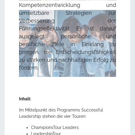
Kompetenzentwicklung und
umsetzbare Strategien zur
Verbesserung der
Führungseffektivität. Es ist darauf
ausgelegt, persönliche und
berufliche Ziele in Einklang zu
bringen, die Entscheidungsfähigkeit
zu stärken und nachhaltigen Erfolg zu
fördern.
Inhalt:
Im Mittelpunkt des Programms Successful
Leadership stehen die vier Touren:
ChampionsTour Leaders
LeadershipTour