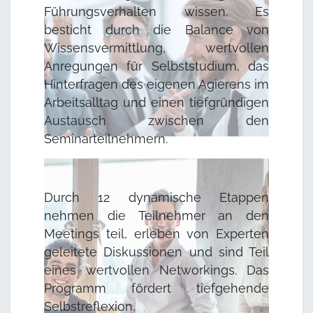
Führungsverhalten wissen. Es
besticht durch die Balance von
Wissensvermittlung, wertvollen
Anregungen für Selbststudium, das
Hinterfragen des eigenen Agierens im
Arbeitsalltag und einen tiefgründigen
Austausch zwischen den
Seminarteilnehmern.
Durch 12 dynamische Etappen
nehmen die Teilnehmer an den
Meetings teil, erleben von Experten
geleitete Diskussionen und sind Teil
eines wertvollen Networkings. Das
Programm fördert tiefgehende
Selbstreflexion,