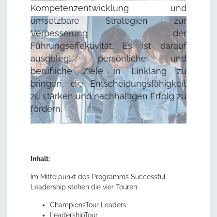
Kompetenzentwicklung und
umsetzbare Strategien zur
Verbesserung der
Führungseffektivität. Es ist darauf
ausgelegt, persönliche und
berufliche Ziele in Einklang zu
bringen, die Entscheidungsfähigkeit
zu stärken und nachhaltigen Erfolg zu
fördern.
Inhalt:
Im Mittelpunkt des Programms Successful
Leadership stehen die vier Touren:
ChampionsTour Leaders
LeadershipTour