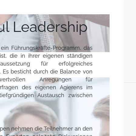
ul Leadership
t ein Führungskräfte-Programm, das
st, die in ihrer eigenen ständigen
ussetzung für erfolgreiches
 Es besticht durch die Balance von
 wertvollen Anregungen für
erfragen des eigenen Agierens im
 tiefgründigen Austausch zwischen
ppen nehmen die Teilnehmer an den