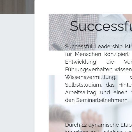
Successf
Successful Leadership is
für Menschen konzipiert i
Entwicklung die Vora
Führungsverhalten wissen.
Wissensvermittlung,
Selbststudium, das Hint
Arbeitsalltag und einen
den Seminarteilnehmern.
Durch 12 dynamische Eta