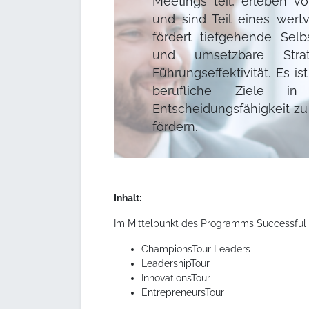
Meetings teil, erleben v
und sind Teil eines wer
fördert tiefgehende Selb
und umsetzbare Stra
Führungseffektivität. Es i
berufliche Ziele i
Entscheidungsfähigkeit zu
fördern.
Inhalt:
Im Mittelpunkt des Programms Successful L
ChampionsTour Leaders
LeadershipTour
InnovationsTour
EntrepreneursTour