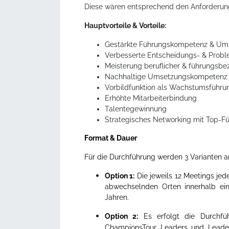
Diese wären entsprechend den Anforderun
Hauptvorteile & Vorteile:
Gestärkte Führungskompetenz & Ums
Verbesserte Entscheidungs- & Probl
Meisterung beruflicher & führungsb
Nachhaltige Umsetzungskompetenz &
Vorbildfunktion als Wachstumsführungs
Erhöhte Mitarbeiterbindung
Talentegewinnung
Strategisches Networking mit Top-Fü
Format & Dauer
Für die Durchführung werden 3 Varianten 
Option 1:
Die jeweils 12 Meetings je
abwechselnden Orten innerhalb ein
Jahren.
Option 2:
Es erfolgt die Durchfü
ChampionsTour Leaders und Leaders