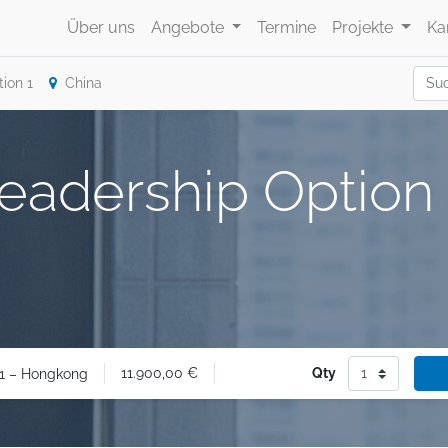
Über uns
Angebote
Termine
Projekte
Ka
ion 1
China
eadership Option 
11.900,00
€
Qty
 1 – Hongkong