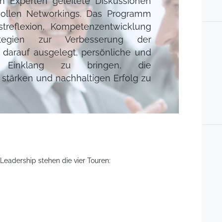
on Experten geleitete Diskussionen
tvollen Networkings. Das Programm
streflexion, Kompetenzentwicklung
tegien zur Verbesserung der
st darauf ausgelegt, persönliche und
n Einklang zu bringen, die
 stärken und nachhaltigen Erfolg zu
eadership stehen die vier Touren: