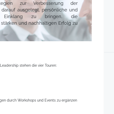
tegien zur Verbesserung der
st darauf ausgelegt, persönliche und
n Einklang zu bringen, die
 stärken und nachhaltigen Erfolg zu
eadership stehen die vier Touren:
gen durch Workshops und Events zu ergänzen