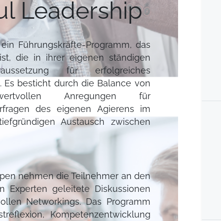
ul Leadership
t ein Führungskräfte-Programm, das
st, die in ihrer eigenen ständigen
ussetzung für erfolgreiches
 Es besticht durch die Balance von
 wertvollen Anregungen für
erfragen des eigenen Agierens im
 tiefgründigen Austausch zwischen
ppen nehmen die Teilnehmer an den
on Experten geleitete Diskussionen
tvollen Networkings. Das Programm
streflexion, Kompetenzentwicklung