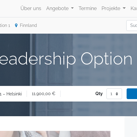
Über uns
Angebote
Termine
Projekte
Ka
ion 1
Finnland
eadership Option 1
11.900,00
€
Qty
 – Helsinki