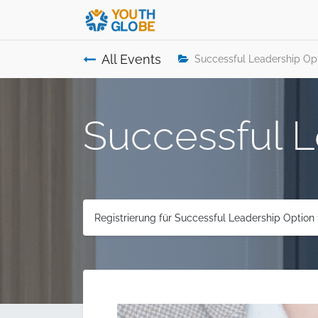
All Events
Successful Leadership Opt
Successful L
Registrierung für Successful Leadership Option 1