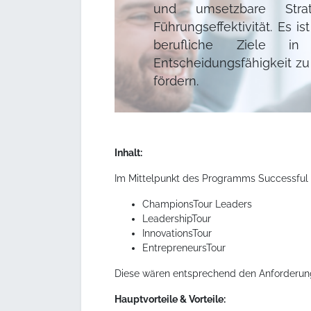
und umsetzbare Stra
Führungseffektivität. Es i
berufliche Ziele i
Entscheidungsfähigkeit zu
fördern.
Inhalt:
Im Mittelpunkt des Programms Successful L
ChampionsTour Leaders
LeadershipTour
InnovationsTour
EntrepreneursTour
Diese wären entsprechend den Anforderun
Hauptvorteile & Vorteile: