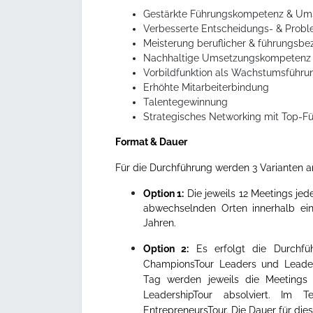
Gestärkte Führungskompetenz & Ums
Verbesserte Entscheidungs- & Probl
Meisterung beruflicher & führungsb
Nachhaltige Umsetzungskompetenz &
Vorbildfunktion als Wachstumsführungs
Erhöhte Mitarbeiterbindung
Talentegewinnung
Strategisches Networking mit Top-Fü
Format & Dauer
Für die Durchführung werden 3 Varianten 
Option 1:
Die jeweils 12 Meetings je
abwechselnden Orten innerhalb ein
Jahren.
Option 2:
Es erfolgt die Durchfü
ChampionsTour Leaders und Leaders
Tag werden jeweils die Meetings
LeadershipTour absolviert. Im 
EntrepreneursTour. Die Dauer für die