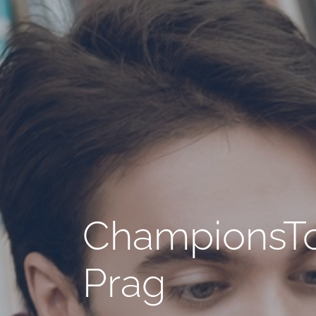
ChampionsTo
Prag