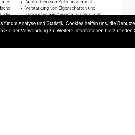
genen
Anwendung von Zeitmanagement
tische
Verstärkung von Eigenschaften und
d die
Fähigkeiten wie Zielsetzungsvermögen,
t und
Selbstvertrauen, Ergebnisorientierung
 für die Analyse und Statistik. Cookies helfen uns, die Benutze
uppe
und Teamfähigkeit
n Sie der Verwendung zu. Weitere Informationen hierzu finden 
Eigenmotivation wird in den Vordergrund
gerückt
unden
Gestalten wertvoller Beziehungen im
ienen
persönlichen Umfeld, hohe
eten
Anerkennung und Wertschätzung
Vertiefung von Sprachkenntnissen, wenn
der Kurs in Fremdsprache belegt wird
samen
our –
Tourmaterial
ents,
Die Teilnehmer erhalten das Championspaket,
 und
bestehend aus dem Rucksack, der Etappenbox
 den
mit den 12 Etappenheften, YOUTH GLOBE Fibel
 und
eiten
und dem Erfolgsbuch.