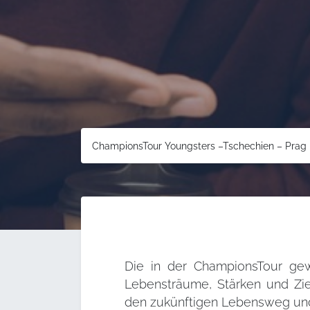
ChampionsTour Youngsters –Tschechien – Prag
Die in der ChampionsTour g
Lebensträume, Stärken und Zie
den zukünftigen Lebensweg und 