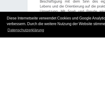
Beschäftigung mit dem Sinn des ei
Lebens und die Orientierung auf die prak
Umsetzung. Mit Spaß und Freude wir
Bearbeitung der Etappenhefte präsentier
Diese Internetseite verwendet Cookies und Google Analytics
werden Gedanken dazu in der Gr
verbessern. Durch die weitere Nutzung der Website stimme
ausgetauscht.
Datenschutzerklärung
Die 12 Etappen–Meetings mit ca. 3 St
Dauer im Abstand von i.d.R. 2 Wochen d
dem Austausch zu den bearbeit
Etappenheften.
Ein Outdoor–Event dient dem gemein
Kennenlernen sowie der Festigung der T
Regeln.
Die Teilnahme an den YOUTH GLOBE Ev
bietet Anregungen, Austausch
gegebenenfalls auch Trainings zu
verschiedenen Lebensbereichen
unterstützt die Verbesserung von Fähigk
und Fertigkeiten.