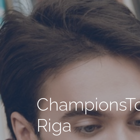
ChampionsTou
Riga