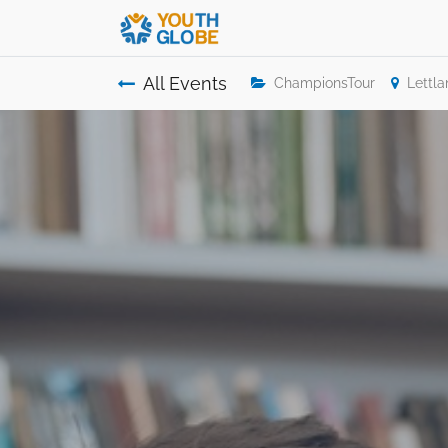
All Events
ChampionsTour
Lettl