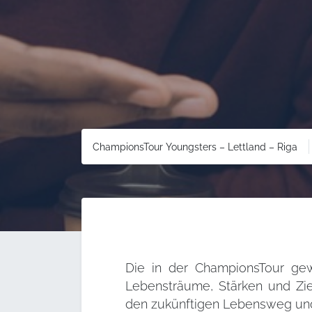
ChampionsTour Youngsters – Lettland – Riga
Die in der ChampionsTour g
Lebensträume, Stärken und Zie
den zukünftigen Lebensweg und 