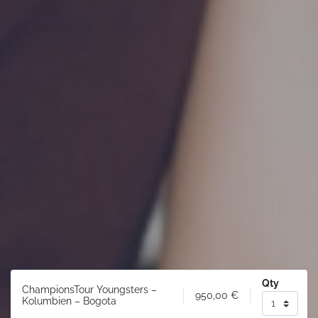
Qty
ChampionsTour Youngsters –
950,00
€
Kolumbien – Bogota