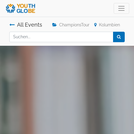
All Events
ChampionsTour
Kolumbien