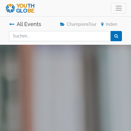
All Events
ChampionsTour
Indien