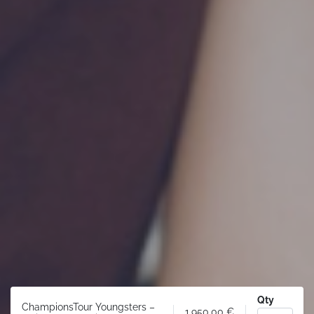
Qty
ChampionsTour Youngsters –
1.950,00
€