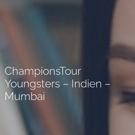
ChampionsTour
Youngsters – Indien –
Mumbai