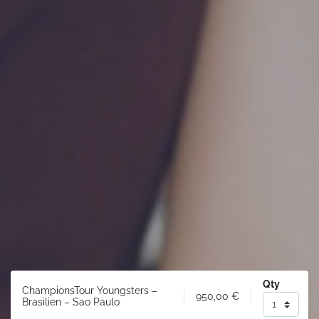
Qty
ChampionsTour Youngsters –
950,00
€
Brasilien – Sao Paulo