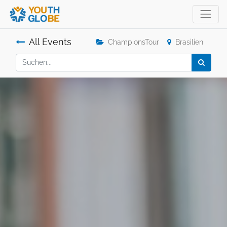
All Events
ChampionsTour
Brasilien