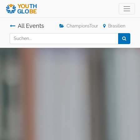
All Events
ChampionsTour
Brasilien