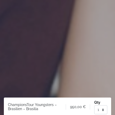
Qty
ChampionsTour Youngsters –
950,00
€
Brasilien – Brasilia