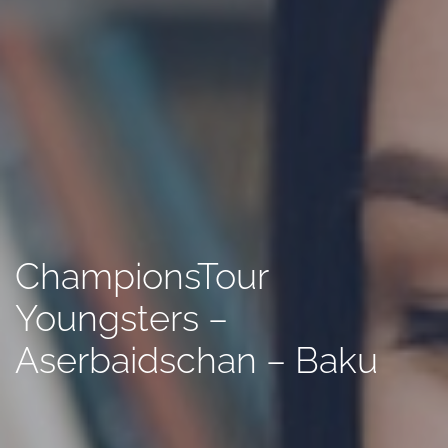
ChampionsTour
Youngsters –
Aserbaidschan – Baku