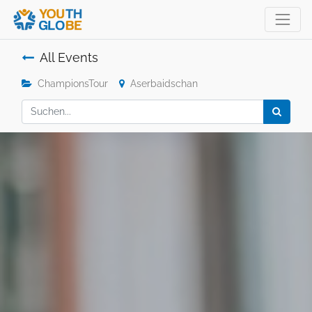
All Events
ChampionsTour
Aserbaidschan