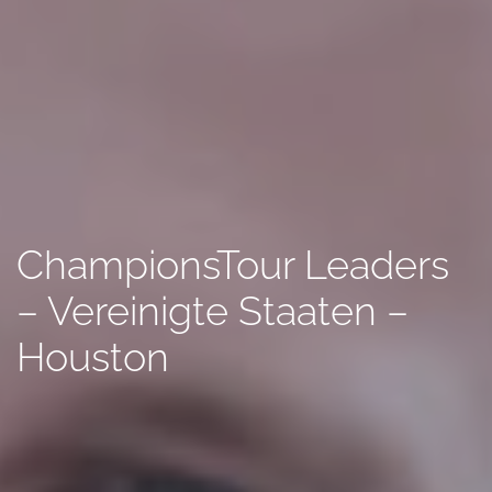
ChampionsTour Leaders
– Vereinigte Staaten –
Houston