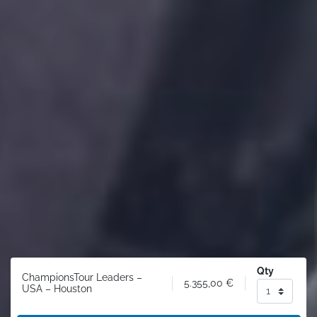
Qty
ChampionsTour Leaders –
5.355,00
€
USA – Houston