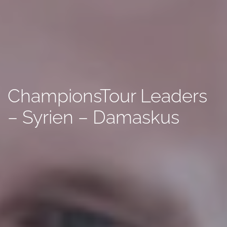
ChampionsTour Leaders
– Syrien – Damaskus