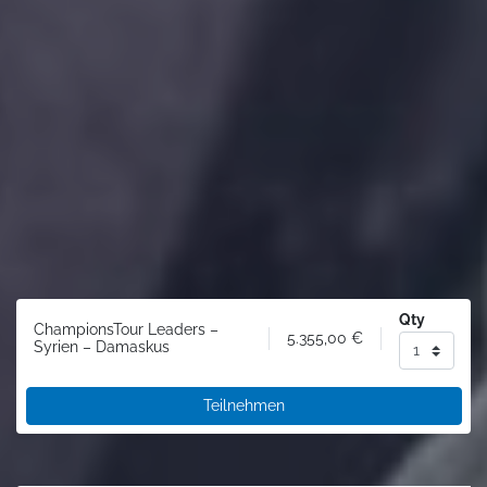
Qty
ChampionsTour Leaders –
5.355,00
€
Syrien – Damaskus
Teilnehmen