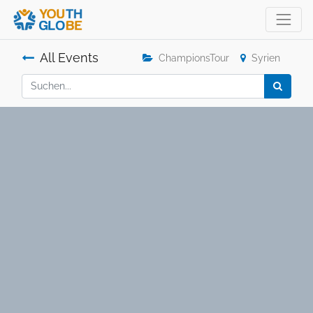
All Events
ChampionsTour
Syrien