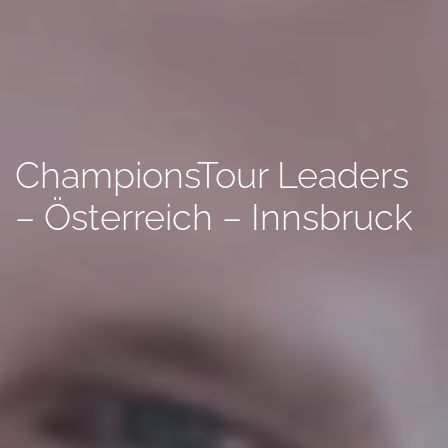
ChampionsTour Leaders
– Österreich – Innsbruck