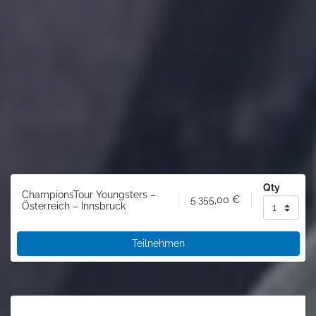
Qty
ChampionsTour Youngsters –
5.355,00
€
Österreich – Innsbruck
Teilnehmen