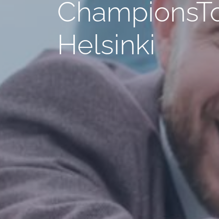
ChampionsTo
Helsinki