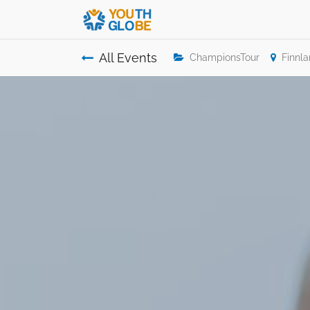
All Events
ChampionsTour
Finnl