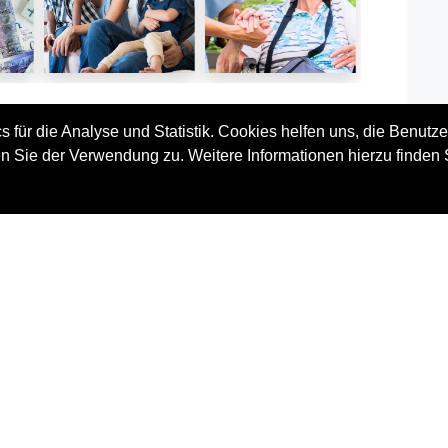
 für die Analyse und Statistik. Cookies helfen uns, die Benutze
Vorteile und Nutzen
n Sie der Verwendung zu. Weitere Informationen hierzu finden 
rde
Kennenlernen praktikabler Instrumente
zur Lebensplanung
Sicherer Umgang mit dem Finden und
hen,
Erreichen persönlicher Ziele
 den
Bewusste Auseinandersetzung mit dem
mit
eigenen Wertesystem
hend
Anwendung von Zeitmanagement
 dem
Verstärkung von Eigenschaften und
rung
Fähigkeiten wie Zielsetzungsvermögen,
 und
Selbstvertrauen, Ergebnisorientierung
efte
und Teamfähigkeit
 der
Eigenmotivation wird in den
Vordergrund gerückt