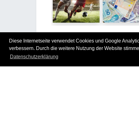
Diese Internetseite verwendet Cookies und Google Analytics
Tourverlauf
verbessern. Durch die weitere Nutzung der Website stimme
Die Tour steht unter dem Motto „We
Datenschutzerklärung
Champion!“.
Champions sind bei YOUTH GLOBE Mensc
die sich eigene, wertvolle Ziele in
Lebensbereichen setzen und diese 
großem Engagement erreichen. Entsprec
erfolgt eine intensive Beschäftigung mit
Sinn des eigenen Lebens und die Orientie
auf die praktische Umsetzung. Mit Spaß
Freude wird die Bearbeitung der Etappenh
präsentiert und werden Gedanken dazu in
Gruppe ausgetauscht.