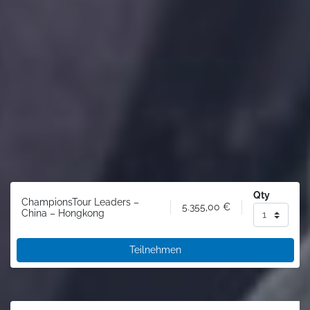
Qty
ChampionsTour Leaders –
5.355,00
€
China – Hongkong
Teilnehmen