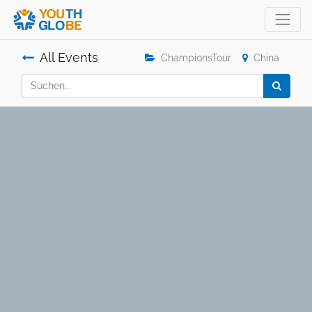
All Events
ChampionsTour
China