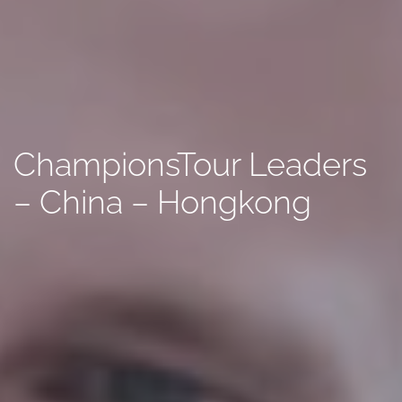
ChampionsTour Leaders
– China – Hongkong