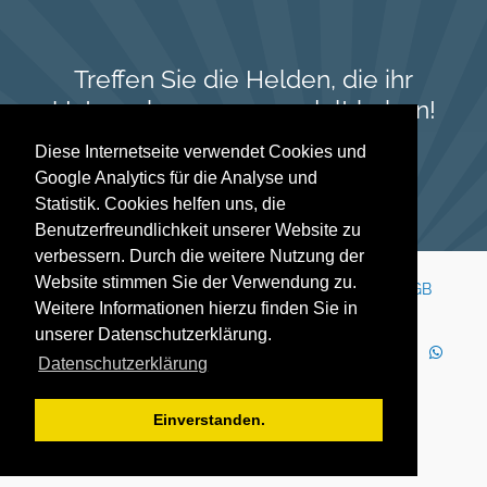
Treffen Sie die Helden, die ihr
Unternehmen verwandelt haben!
Diese Internetseite verwendet Cookies und
Go meet them
Google Analytics für die Analyse und
Statistik. Cookies helfen uns, die
Benutzerfreundlichkeit unserer Website zu
verbessern. Durch die weitere Nutzung der
Website stimmen Sie der Verwendung zu.
Kontakt
Impressum
Newsletter
Karriere
AGB
Weitere Informationen hierzu finden Sie in
Datenschutz
Nutzungsbedingungen
unserer Datenschutzerklärung.
LinkedIn
Facebook
YouTube
Instagram
Datenschutzerklärung
WhatsApp
2025 Copyright © YOUTH GLOBE Europa GmbH
Einverstanden.
YOUTH GLOBE Europa GmbH