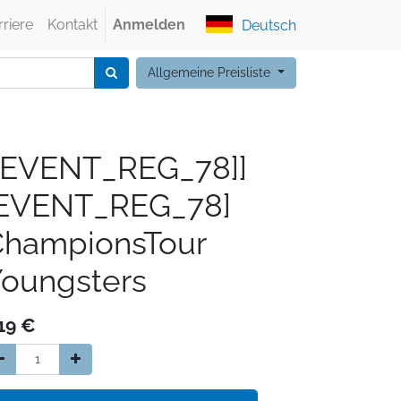
rriere
Kontakt
Anmelden
Deutsch
Allgemeine Preisliste
[EVENT_REG_78]]
[EVENT_REG_78]
ChampionsTour
oungsters
19
€